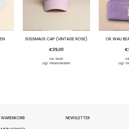
KEN
SÜSSMAUS CAP (VINTAGE ROSE)
OK WAU BEA
€
39,00
€
inkl. MwSt.
ink
zzgl. Versandkosten
zzgl. V
WARENKORB
NEWSLETTER