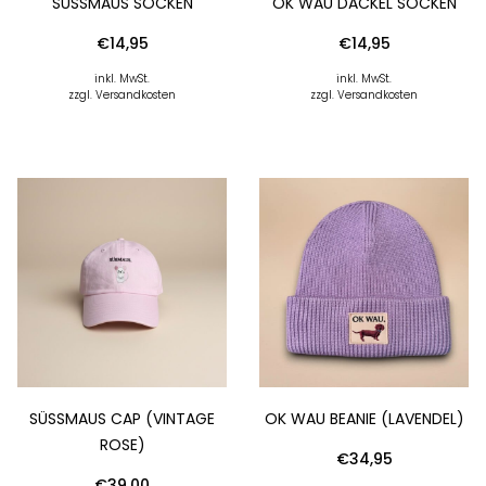
SÜSSMAUS SOCKEN
OK WAU DACKEL SOCKEN
€
14,95
€
14,95
inkl. MwSt.
inkl. MwSt.
zzgl. Versandkosten
zzgl. Versandkosten
SÜSSMAUS CAP (VINTAGE R
OK WAU BEANIE (LAVENDEL)
OSE)
€
34,95
€
39,00